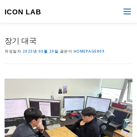
내
용
ICON LAB
메뉴
으
로
바
로
RESEARCH FIELDS
MEMBERS
장기 대국
가
기
작성일자
2025년 03월 20일
글쓴이
HOMEPAGE809
PUBLICATIONS
NOTICE
IMPORTANT TARGET DATES
CLOUD
GITHUB