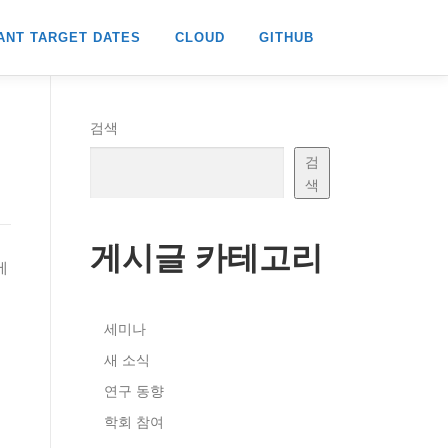
ANT TARGET DATES
CLOUD
GITHUB
검색
검
색
게시글 카테고리
에
세미나
새 소식
연구 동향
학회 참여