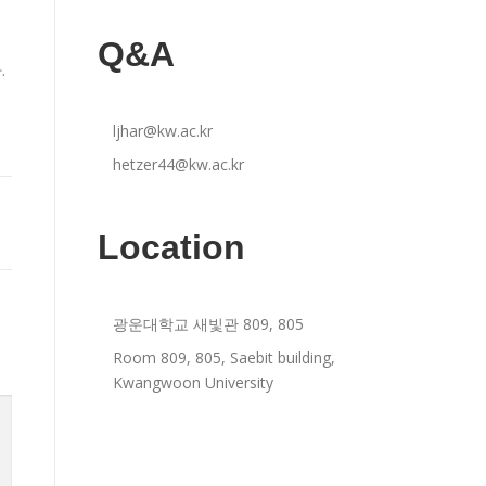
Q&A
.
ljhar@kw.ac.kr
hetzer44@kw.ac.kr
Location
광운대학교 새빛관 809, 805
Room 809, 805, Saebit building,
Kwangwoon University